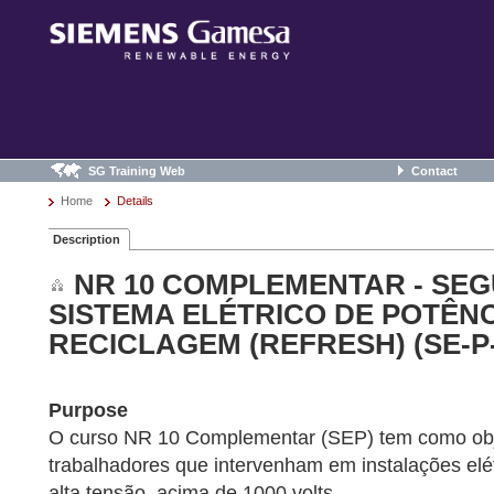
SG Training Web
Contact
Home
Details
Description
NR 10 COMPLEMENTAR - SE
SISTEMA ELÉTRICO DE POTÊNCI
RECICLAGEM (REFRESH) (SE-P-
Purpose
O curso NR 10 Complementar (SEP) tem como obje
trabalhadores que intervenham em instalações elé
alta tensão, acima de 1000 volts.